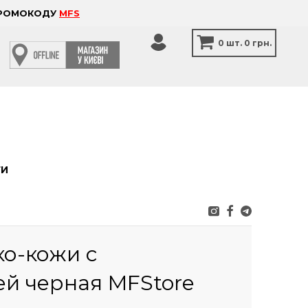
 ПРОМОКОДУ
MFS
0
шт.
0 грн.
ТИ
ко-кожи с
й черная MFStore