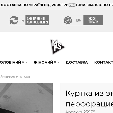
ОСТАВКА ПО УКРАЇНІ ВІД 2000ГРН🇺🇦 І ЗНИЖКА 10% ПО
ОЛОВІЧИЙ
ЖІНОЧИЙ
ДОСТАВКА
КОНТАК
👕
👚
ЕЙ ЧЕРНАЯ MFSTORE
Куртка из э
перфорацие
Артикул: 25978