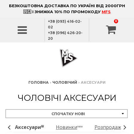
БЕЗКОШТОВНА ДОСТАВКА ПО УКРАЇНІ ВІД 2000ГРН
🇺🇦 І ЗНИЖКА 10% ПО ПРОМОКОДУ
MFS
+38 (093) 416-02-
0
02
+38 (096) 426-20-
20
ГОЛОВНА
›
ЧОЛОВІЧИЙ
›
АКСЕСУАРИ
ЧОЛОВІЧІ АКСЕСУАРИ
г
Аксесуари
Новинки
Розпродаж
👕
🎒
new