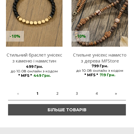
-10%
-10%
Стильний браслет унісекс
Стильне унісекс намисто
з каменю і намистин
з дерева MFStore
MFStore
799 Грн.
499 Грн.
до 10.08 онлайн з кодом
до 10.08 онлайн з кодом
" MFS "
719 Грн.
" MFS "
449 Грн.
«
1
2
3
4
»
БІЛЬШЕ ТОВАРІВ