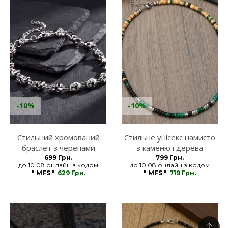
-10%
-10%
Стильний хромований
Стильне унісекс намисто
браслет з черепами
з каменю і дерева
MFStore
MFStore
699 Грн.
799 Грн.
до 10.08 онлайн з кодом
до 10.08 онлайн з кодом
" MFS "
629 Грн.
" MFS "
719 Грн.