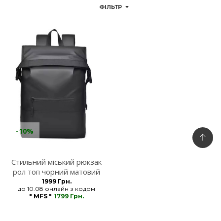
ФІЛЬТР
-10%
Стильний міський рюкзак
рол топ чорний матовий
MFStore
1999 Грн.
до 10.08 онлайн з кодом
" MFS "
1799 Грн.