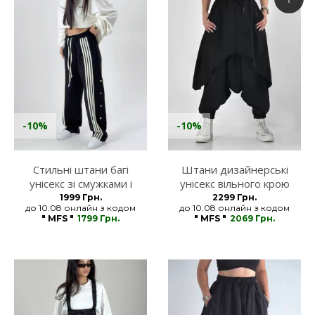
-10%
-10%
Стильні штани багі
Штани дизайнерські
унісекс зі смужками і
унісекс вільного крою
кнопками по бокам
чорні MFStore
1999 Грн.
2299 Грн.
до 10.08 онлайн з кодом
до 10.08 онлайн з кодом
MFStore
" MFS "
1799 Грн.
" MFS "
2069 Грн.