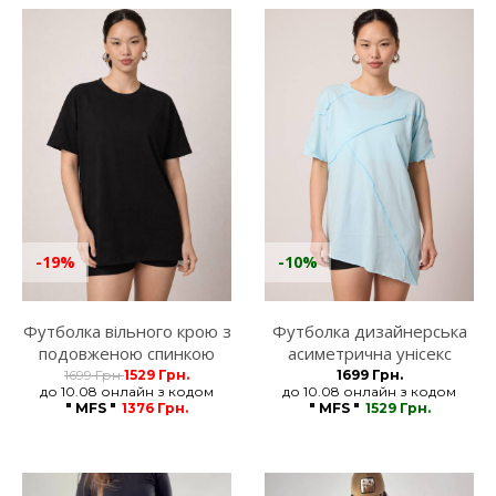
-19%
-10%
Футболка вільного крою з
Футболка дизайнерська
подовженою спинкою
асиметрична унісекс
унісекс чорна MFStore
блакитна MFStore
1699 Грн.
1529 Грн.
1699 Грн.
до 10.08 онлайн з кодом
до 10.08 онлайн з кодом
" MFS "
1376 Грн.
" MFS "
1529 Грн.