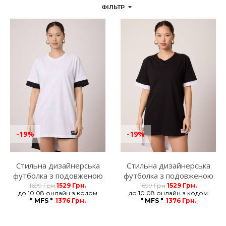
ФІЛЬТР
-19%
-19%
Стильна дизайнерська
Стильна дизайнерська
футболка з подовженою
футболка з подовженою
спинкою унісекс біла
спинкою унісекс чорна
1699 Грн.
1529 Грн.
1699 Грн.
1529 Грн.
до 10.08 онлайн з кодом
до 10.08 онлайн з кодом
MFStore
MFStore
" MFS "
1376 Грн.
" MFS "
1376 Грн.