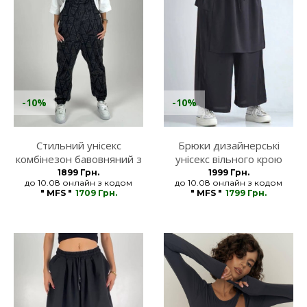
-10%
-10%
Стильний унісекс
Брюки дизайнерські
комбінезон бавовняний з
унісекс вільного крою
малюнками MFStore
чорні MFStore
1899 Грн.
1999 Грн.
до 10.08 онлайн з кодом
до 10.08 онлайн з кодом
" MFS "
1709 Грн.
" MFS "
1799 Грн.