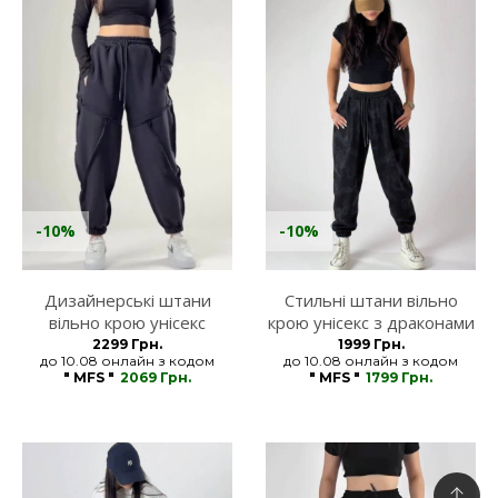
-10%
-10%
Дизайнерські штани
Стильні штани вільно
вільно крою унісекс
крою унісекс з драконами
MFStore
MFStore
2299 Грн.
1999 Грн.
до 10.08 онлайн з кодом
до 10.08 онлайн з кодом
" MFS "
2069 Грн.
" MFS "
1799 Грн.