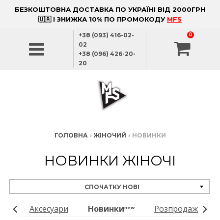
БЕЗКОШТОВНА ДОСТАВКА ПО УКРАЇНІ ВІД 2000ГРН
🇺🇦 І ЗНИЖКА 10% ПО ПРОМОКОДУ
MFS
+38 (093) 416-02-
0
02
+38 (096) 426-20-
20
ГОЛОВНА
›
ЖІНОЧИЙ
›
НОВИНКИ
НОВИНКИ ЖІНОЧІ
дяг
Аксесуари
Новинки
Розпродаж
new