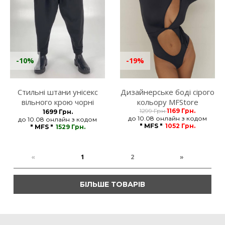
-10%
-19%
Стильні штани унісекс
Дизайнерське боді сірого
вільного крою чорні
кольору MFStore
MFStore
1299 Грн.
1169 Грн.
1699 Грн.
до 10.08 онлайн з кодом
до 10.08 онлайн з кодом
" MFS "
1052 Грн.
" MFS "
1529 Грн.
«
1
2
»
БІЛЬШЕ ТОВАРІВ