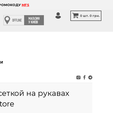
 ПРОМОКОДУ
MFS
0
шт.
0 грн.
ТИ
сеткой на рукавах
tore