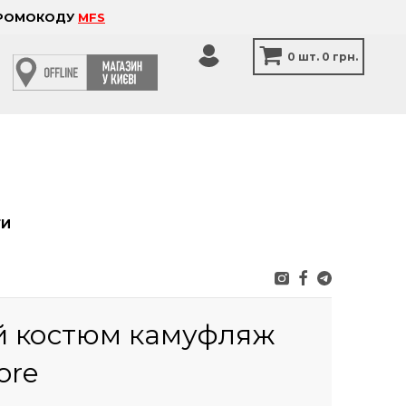
 ПРОМОКОДУ
MFS
0
шт.
0 грн.
ТИ
й костюм камуфляж
ore