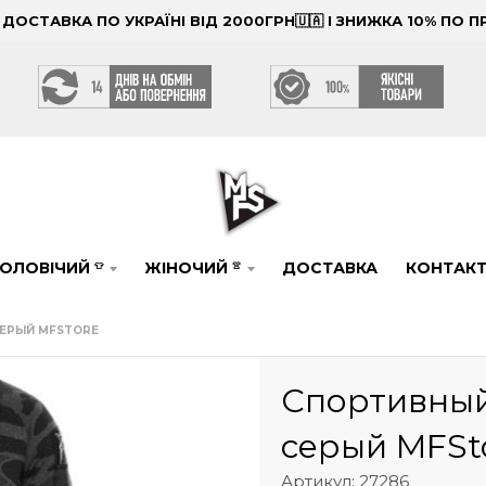
ОСТАВКА ПО УКРАЇНІ ВІД 2000ГРН🇺🇦 І ЗНИЖКА 10% ПО
ОЛОВІЧИЙ
ЖІНОЧИЙ
ДОСТАВКА
КОНТАК
👕
👚
ЕРЫЙ MFSTORE
Спортивны
серый MFSt
Артикул: 27286