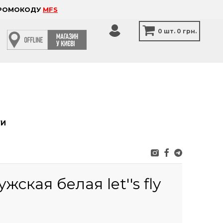
 ПРОМОКОДУ
MFS
0
шт.
0 грн.
ТИ
ская белая let''s fly