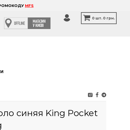
 ПРОМОКОДУ
MFS
0
шт.
0 грн.
ТИ
ло синяя King Pocket
g