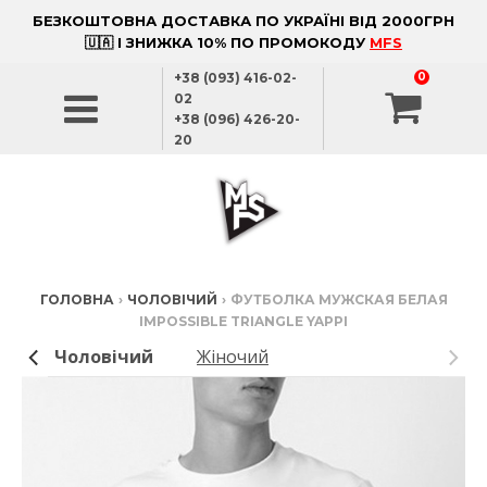
БЕЗКОШТОВНА ДОСТАВКА ПО УКРАЇНІ ВІД 2000ГРН
🇺🇦 І ЗНИЖКА 10% ПО ПРОМОКОДУ
MFS
+38 (093) 416-02-
0
02
+38 (096) 426-20-
20
ГОЛОВНА
›
ЧОЛОВІЧИЙ
›
ФУТБОЛКА МУЖСКАЯ БЕЛАЯ
IMPOSSIBLE TRIANGLE YAPPI
Чоловічий
Жіночий