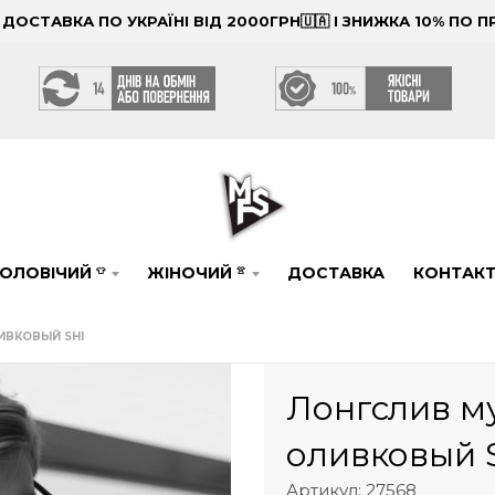
ОСТАВКА ПО УКРАЇНІ ВІД 2000ГРН🇺🇦 І ЗНИЖКА 10% ПО
ОЛОВІЧИЙ
ЖІНОЧИЙ
ДОСТАВКА
КОНТАК
👕
👚
ИВКОВЫЙ SHI
Лонгслив м
оливковый 
Артикул: 27568