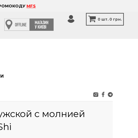
 ПРОМОКОДУ
MFS
0
шт.
0 грн.
ТИ
ужской с молнией
Shi