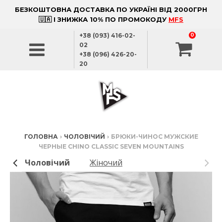
БЕЗКОШТОВНА ДОСТАВКА ПО УКРАЇНІ ВІД 2000ГРН
🇺🇦 І ЗНИЖКА 10% ПО ПРОМОКОДУ
MFS
+38 (093) 416-02-
0
02
+38 (096) 426-20-
20
ГОЛОВНА
›
ЧОЛОВІЧИЙ
›
БРЮКИ-ЧИНОС МУЖСКИЕ
ЧЕРНЫЕ CHINO CLASSIC SEVEN MOUNTAINS
Чоловічий
Жіночий