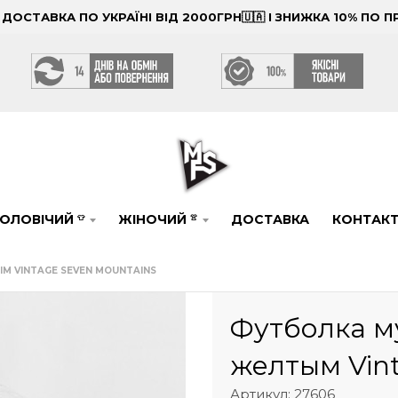
ОСТАВКА ПО УКРАЇНІ ВІД 2000ГРН🇺🇦 І ЗНИЖКА 10% ПО
ОЛОВІЧИЙ
ЖІНОЧИЙ
ДОСТАВКА
КОНТАК
👕
👚
М VINTAGE SEVEN MOUNTAINS
Футболка м
желтым Vint
Артикул: 27606