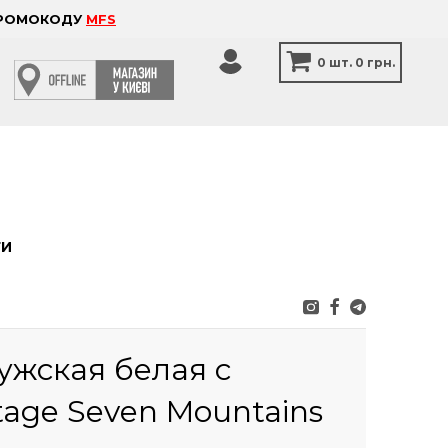
 ПРОМОКОДУ
MFS
0
шт.
0 грн.
ТИ
ужская белая с
age Seven Mountains