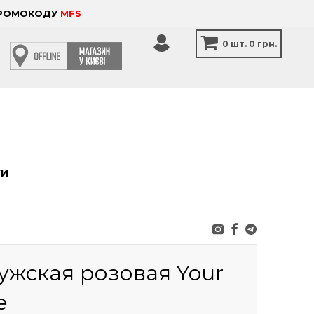
 ПРОМОКОДУ
MFS
0
шт.
0 грн.
ТИ
ужская розовая Your
e