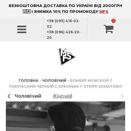
БЕЗКОШТОВНА ДОСТАВКА ПО УКРАЇНІ ВІД 2000ГРН
🇺🇦 І ЗНИЖКА 10% ПО ПРОМОКОДУ
MFS
+38 (093) 416-02-
0
02
+38 (096) 426-20-
20
ГОЛОВНА
›
ЧОЛОВІЧИЙ
›
БОМБЕР МУЖСКОЙ С
ЛАМПАСАМИ ЧЕРНЫЙ С КРАСНЫМ T-STRIPE SOMATONIC
Чоловічий
Жіночий