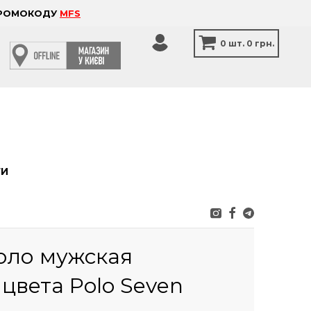
 ПРОМОКОДУ
MFS
0
шт.
0 грн.
ТИ
оло мужская
цвета Polo Seven