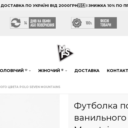
ОСТАВКА ПО УКРАЇНІ ВІД 2000ГРН🇺🇦 І ЗНИЖКА 10% ПО
ОЛОВІЧИЙ
ЖІНОЧИЙ
ДОСТАВКА
КОНТАК
👕
👚
ГО ЦВЕТА POLO SEVEN MOUNTAINS
Футболка п
ванильного 