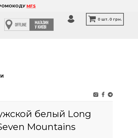
 ПРОМОКОДУ
MFS
0
шт.
0 грн.
ТИ
ужской белый Long
 Seven Mountains