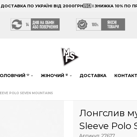
ОСТАВКА ПО УКРАЇНІ ВІД 2000ГРН🇺🇦 І ЗНИЖКА 10% ПО
ОЛОВІЧИЙ
ЖІНОЧИЙ
ДОСТАВКА
КОНТАК
👕
👚
EEVE POLO SEVEN MOUNTAINS
Лонгслив м
Sleeve Polo
Артикул: 27677