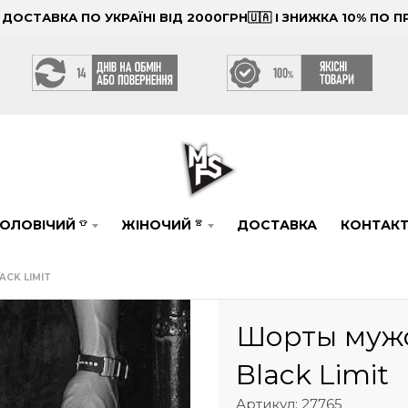
ОСТАВКА ПО УКРАЇНІ ВІД 2000ГРН🇺🇦 І ЗНИЖКА 10% ПО
ОЛОВІЧИЙ
ЖІНОЧИЙ
ДОСТАВКА
КОНТАК
👕
👚
CK LIMIT
Шорты мужс
Black Limit
Артикул: 27765