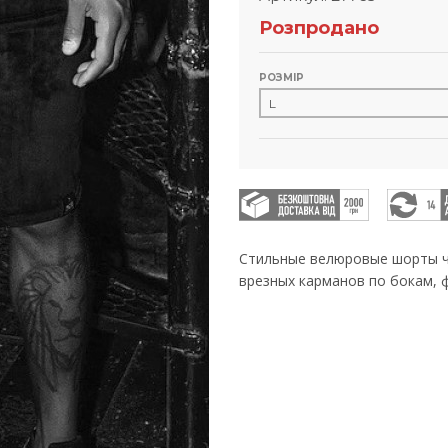
Розпродано
РОЗМІР
Стильные велюровые шорты че
врезных карманов по бокам, 