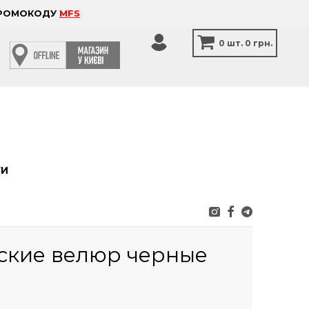
 ПРОМОКОДУ
MFS
0
шт.
0 грн.
ТИ
кие велюр черные