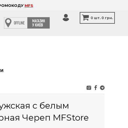
 ПРОМОКОДУ
MFS
0
шт.
0 грн.
ТИ
ужская с белым
рная Череп MFStore