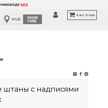
 ПРОМОКОДУ
MFS
0
шт.
0 грн.
ТИ
 штаны с надписями
х