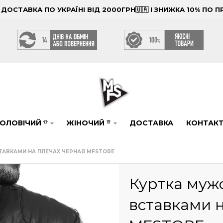
ОСТАВКА ПО УКРАЇНІ ВІД 2000ГРН🇺🇦 І ЗНИЖКА 10% ПО
ОЛОВІЧИЙ
ЖІНОЧИЙ
ДОСТАВКА
КОНТАК
👕
👚
СТАВКАМИ НА ПЛЕЧАХ ЧЕРНАЯ MFSTORE
Куртка мужс
вставками 