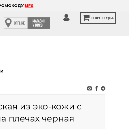
 ПРОМОКОДУ
MFS
0
шт.
0 грн.
ТИ
кая из эко-кожи с
на плечах черная