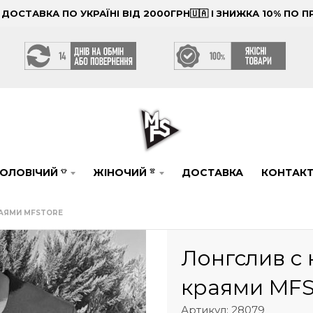
ОСТАВКА ПО УКРАЇНІ ВІД 2000ГРН🇺🇦 І ЗНИЖКА 10% ПО
ОЛОВІЧИЙ
ЖІНОЧИЙ
ДОСТАВКА
КОНТАК
👕
👚
АЯМИ MFSTORE
Лонгслив с
краями MF
Артикул: 28079