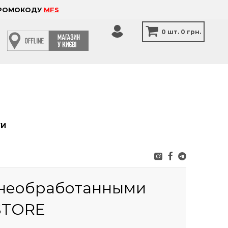
 ПРОМОКОДУ
MFS
0
шт.
0 грн.
ТИ
 необработанными
STORE