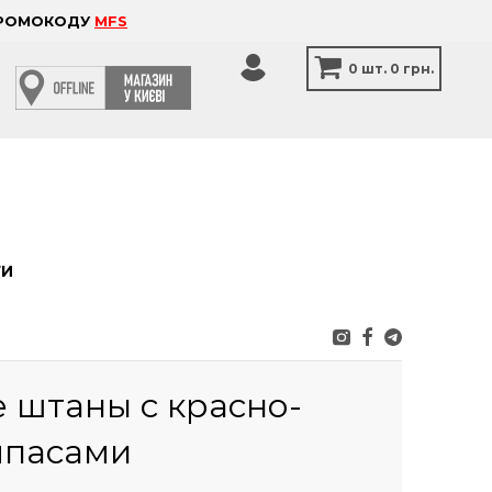
 ПРОМОКОДУ
MFS
0
шт.
0 грн.
ТИ
 штаны с красно-
мпасами