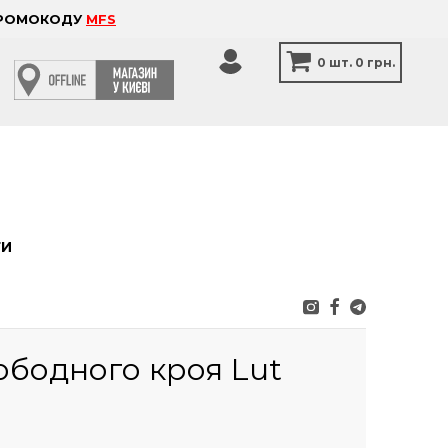
 ПРОМОКОДУ
MFS
0
шт.
0 грн.
ТИ
ободного кроя Lut