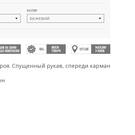
КОЛІР
роя. Спущенный рукав, спереди карман
он