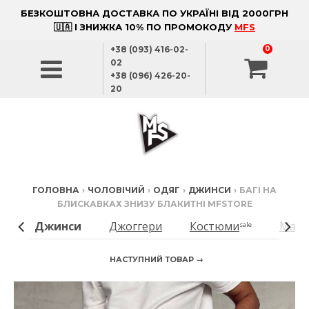
БЕЗКОШТОВНА ДОСТАВКА ПО УКРАЇНІ ВІД 2000ГРН
🇺🇦 І ЗНИЖКА 10% ПО ПРОМОКОДУ
MFS
+38 (093) 416-02-
0
02
+38 (096) 426-20-
20
ГОЛОВНА
›
ЧОЛОВІЧИЙ
›
ОДЯГ
›
ДЖИНСИ
›
БАГІ НА
БЛИСКАВКАХ ЗНИЗУ БЛАКИТНІ MFSTORE
Джинси
Джоггери
Костюми
Манті
ew
sale
НАСТУПНИЙ ТОВАР →