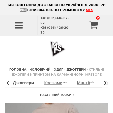
БЕЗКОШТОВНА ДОСТАВКА ПО УКРАЇНІ ВІД 2000ГРН
🇺🇦 І ЗНИЖКА 10% ПО ПРОМОКОДУ
MFS
+38 (093) 416-02-
0
02
+38 (096) 426-20-
20
ГОЛОВНА
›
ЧОЛОВІЧИЙ
›
ОДЯГ
›
ДЖОГГЕРИ
›
СТИЛЬНІ
ДЖОГЕРИ З ПРИНТОМ НА КАРМАНІ ЧОРНІ MFSTORE
и
Джоггери
Костюми
Мантії
Сор
sale
sale
НАСТУПНИЙ ТОВАР →