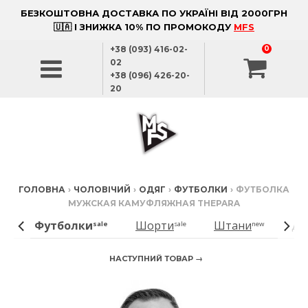
БЕЗКОШТОВНА ДОСТАВКА ПО УКРАЇНІ ВІД 2000ГРН
🇺🇦 І ЗНИЖКА 10% ПО ПРОМОКОДУ
MFS
+38 (093) 416-02-
0
02
+38 (096) 426-20-
20
ГОЛОВНА
›
ЧОЛОВІЧИЙ
›
ОДЯГ
›
ФУТБОЛКИ
›
ФУТБОЛКА
МУЖСКАЯ КАМУФЛЯЖНАЯ THEPARA
Футболки
Шорти
Штани
Дж
ale
sale
sale
new
НАСТУПНИЙ ТОВАР →