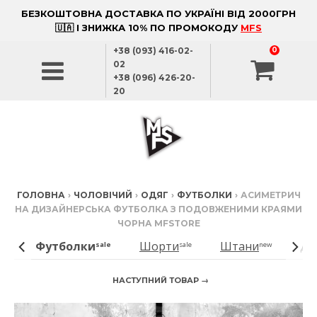
БЕЗКОШТОВНА ДОСТАВКА ПО УКРАЇНІ ВІД 2000ГРН
🇺🇦 І ЗНИЖКА 10% ПО ПРОМОКОДУ
MFS
+38 (093) 416-02-
0
02
+38 (096) 426-20-
20
ГОЛОВНА
›
ЧОЛОВІЧИЙ
›
ОДЯГ
›
ФУТБОЛКИ
›
АСИМЕТРИЧ
НА ДИЗАЙНЕРСЬКА ФУТБОЛКА З ПОДОВЖЕНИМИ КРАЯМИ
ЧОРНА MFSTORE
Футболки
Шорти
Штани
Дж
ale
sale
sale
new
НАСТУПНИЙ ТОВАР →