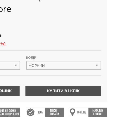
ore
м
8%)
КОЛІР
КОШИК
КУПИТИ В 1 КЛІК