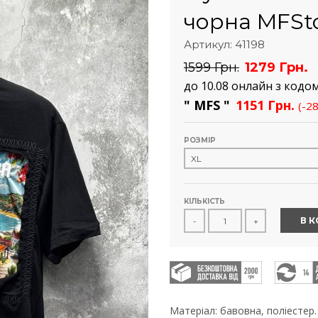
чорна MFSt
Артикул: 41198
1599 Грн.
1279 Грн.
до 10.08 онлайн з кодо
" MFS "
1151 Грн.
(-2
РОЗМІР
КІЛЬКІСТЬ
В 
-
+
Матеріал: бавовна, поліестер.