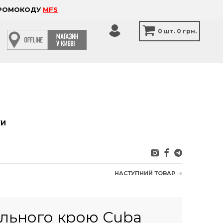
 ПРОМОКОДУ
MFS
0
шт.
0 грн.
ТИ
НАСТУПНИЙ ТОВАР →
ільного крою Cuba