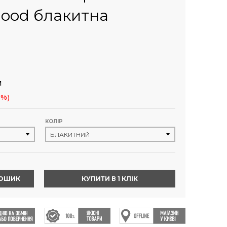
ood блакитна
м
9%)
КОЛІР
КОШИК
КУПИТИ В 1 КЛІК