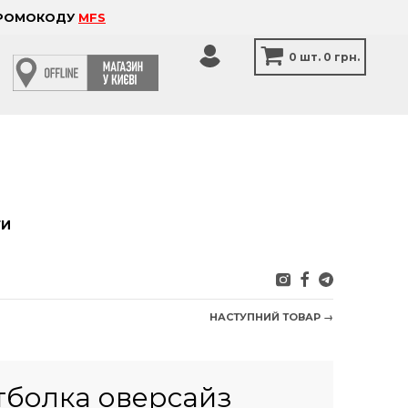
 ПРОМОКОДУ
MFS
0
шт.
0 грн.
ТИ
НАСТУПНИЙ ТОВАР →
тболка оверсайз