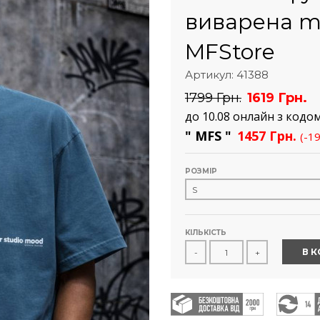
виварена m
MFStore
Артикул: 41388
1799 Грн.
1619 Грн.
до 10.08 онлайн з кодо
" MFS "
1457 Грн.
(-1
РОЗМІР
КІЛЬКІСТЬ
В 
-
+