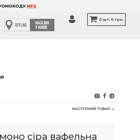
 ПРОМОКОДУ
MFS
0
шт.
0 грн.
ТИ
НАСТУПНИЙ ТОВАР →
імоно сіра вафельна