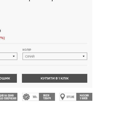
м
9%)
КОЛІР
КОШИК
КУПИТИ В 1 КЛІК