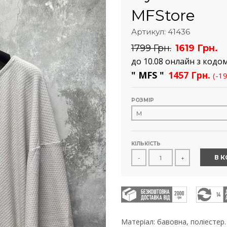
MFStore
Артикул: 41436
1799 Грн.
1619 Грн.
до 10.08 онлайн з кодо
" MFS "
1457 Грн.
(-1
РОЗМІР
КІЛЬКІСТЬ
В 
-
+
Матеріал: бавовна, поліестер.