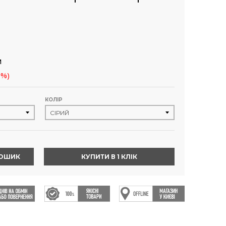
м
9%)
КОЛІР
КОШИК
КУПИТИ В 1 КЛІК