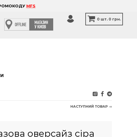
 ПРОМОКОДУ
MFS
0
шт.
0 грн.
ТИ
НАСТУПНИЙ ТОВАР →
зова оверсайз сіра