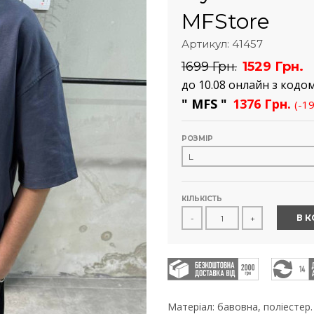
MFStore
Артикул: 41457
1699 Грн.
1529 Грн.
до 10.08 онлайн з кодо
" MFS "
1376 Грн.
(-1
РОЗМІР
КІЛЬКІСТЬ
В 
-
+
Матеріал: бавовна, поліестер.