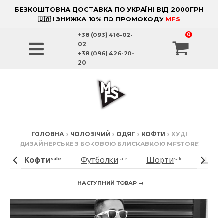
БЕЗКОШТОВНА ДОСТАВКА ПО УКРАЇНІ ВІД 2000ГРН
🇺🇦 І ЗНИЖКА 10% ПО ПРОМОКОДУ
MFS
+38 (093) 416-02-
0
02
+38 (096) 426-20-
20
ГОЛОВНА
›
ЧОЛОВІЧИЙ
›
ОДЯГ
›
КОФТИ
›
ХУДІ
ДИЗАЙНЕРСЬКЕ З БОКОВОЮ БЛИСКАВКОЮ MFSTORE
Кофти
Футболки
Шорти
Шта
ale
sale
sale
sale
НАСТУПНИЙ ТОВАР →