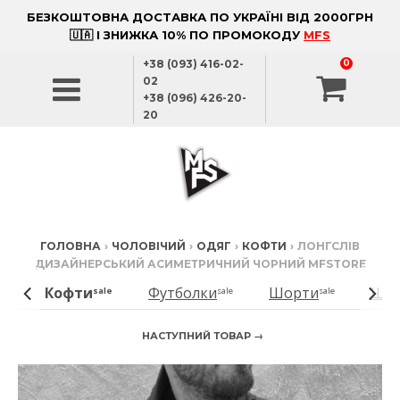
БЕЗКОШТОВНА ДОСТАВКА ПО УКРАЇНІ ВІД 2000ГРН
🇺🇦 І ЗНИЖКА 10% ПО ПРОМОКОДУ
MFS
+38 (093) 416-02-
0
02
+38 (096) 426-20-
20
ГОЛОВНА
›
ЧОЛОВІЧИЙ
›
ОДЯГ
›
КОФТИ
›
ЛОНГСЛІВ
ДИЗАЙНЕРСЬКИЙ АСИМЕТРИЧНИЙ ЧОРНИЙ MFSTORE
Кофти
Футболки
Шорти
Шта
ale
sale
sale
sale
НАСТУПНИЙ ТОВАР →