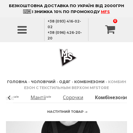
БЕЗКОШТОВНА ДОСТАВКА ПО УКРАЇНІ ВІД 2000ГРН
🇺🇦 І ЗНИЖКА 10% ПО ПРОМОКОДУ
MFS
+38 (093) 416-02-
0
02
+38 (096) 426-20-
20
ГОЛОВНА
›
ЧОЛОВІЧИЙ
›
ОДЯГ
›
КОМБІНЕЗОНИ
›
КОМБИН
ЕЗОН С ТЕКСТИЛЬНЫМ ВЕРХОМ MFSTORE
стюми
Мантії
Сорочки
Комбінезони
sale
sale
НАСТУПНИЙ ТОВАР →