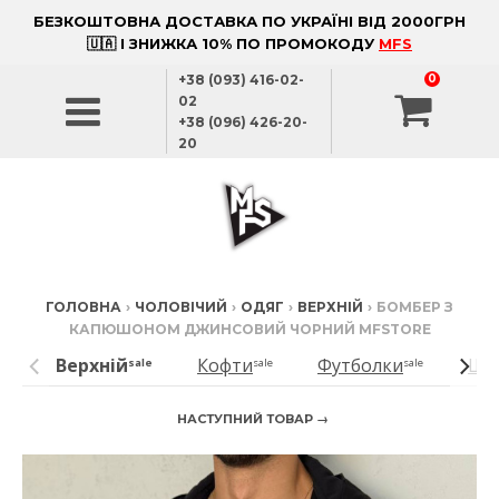
БЕЗКОШТОВНА ДОСТАВКА ПО УКРАЇНІ ВІД 2000ГРН
🇺🇦 І ЗНИЖКА 10% ПО ПРОМОКОДУ
MFS
+38 (093) 416-02-
0
02
+38 (096) 426-20-
20
ГОЛОВНА
›
ЧОЛОВІЧИЙ
›
ОДЯГ
›
ВЕРХНІЙ
›
БОМБЕР З
КАПЮШОНОМ ДЖИНСОВИЙ ЧОРНИЙ MFSTORE
Верхній
Кофти
Футболки
Шо
sale
sale
sale
НАСТУПНИЙ ТОВАР →