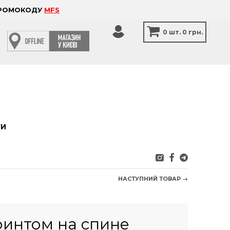
 ПРОМОКОДУ
MFS
0
шт.
0 грн.
ТИ
НАСТУПНИЙ ТОВАР →
ринтом на спине