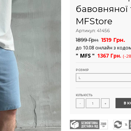
бавовняної
MFStore
Артикул: 41456
1899 Грн.
1519 Грн.
до 10.08 онлайн з кодо
" MFS "
1367 Грн.
(-2
РОЗМІР
КІЛЬКІСТЬ
В 
-
+