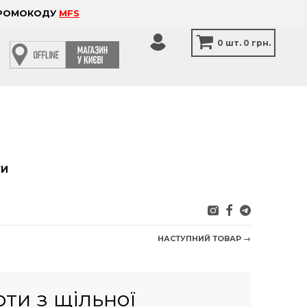
 ПРОМОКОДУ
MFS
0
шт.
0 грн.
ТИ
НАСТУПНИЙ ТОВАР →
ти з щільної