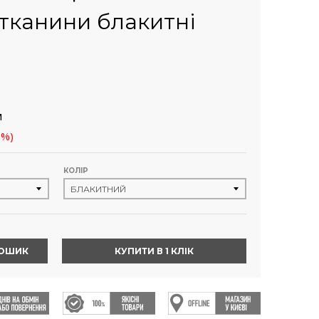
 тканини блакитні
м
8%)
КОЛІР
КОШИК
КУПИТИ В 1 КЛІК