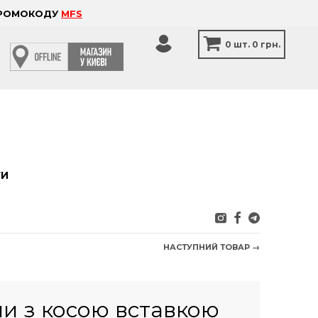
 ПРОМОКОДУ
MFS
0
шт.
0 грн.
ТИ
НАСТУПНИЙ ТОВАР →
и з косою вставкою