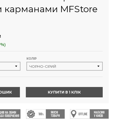
 карманами MFStore
м
0%)
КОЛІР
КОШИК
КУПИТИ В 1 КЛІК