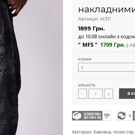
накладними
Артикул: 41311
1899 Грн.
до 10.08 онлайн з кодо
" MFS "
1709 Грн.
(-1
РОЗМІР
КІЛЬКІСТЬ
В 
-
+
Матеріал: бавовна, поліестер.