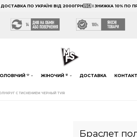
ОСТАВКА ПО УКРАЇНІ ВІД 2000ГРН🇺🇦 І ЗНИЖКА 10% ПО
ОЛОВІЧИЙ
ЖІНОЧИЙ
ДОСТАВКА
КОНТАК
👕
👚
ОЛУКРУГ С ТИСНЕНИЕМ ЧЕРНЫЙ TVIR
Браслет по