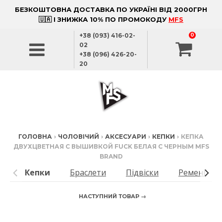
БЕЗКОШТОВНА ДОСТАВКА ПО УКРАЇНІ ВІД 2000ГРН
🇺🇦 І ЗНИЖКА 10% ПО ПРОМОКОДУ
MFS
+38 (093) 416-02-
0
02
+38 (096) 426-20-
20
ГОЛОВНА
›
ЧОЛОВІЧИЙ
›
АКСЕСУАРИ
›
КЕПКИ
›
КЕПКА
ДВУХЦВЕТНАЯ С ВЫШИВКОЙ FUCK БЕЛАЯ С ЧЕРНЫМ MFS
BRAND
Кепки
Браслети
Підвіски
Ремені
НАСТУПНИЙ ТОВАР →