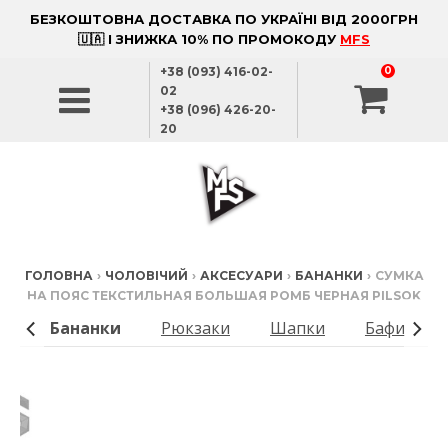
БЕЗКОШТОВНА ДОСТАВКА ПО УКРАЇНІ ВІД 2000ГРН
🇺🇦 І ЗНИЖКА 10% ПО ПРОМОКОДУ
MFS
+38 (093) 416-02-
0
02
+38 (096) 426-20-
20
ГОЛОВНА
›
ЧОЛОВІЧИЙ
›
АКСЕСУАРИ
›
БАНАНКИ
›
СУМКА
НА ПОЯС ТЕКСТИЛЬНАЯ БОЛЬШАЯ РОМБ ЧЕРНАЯ PILSOK
ки
Бананки
Рюкзаки
Шапки
Бафи