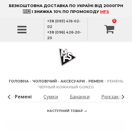
БЕЗКОШТОВНА ДОСТАВКА ПО УКРАЇНІ ВІД 2000ГРН
🇺🇦 І ЗНИЖКА 10% ПО ПРОМОКОДУ
MFS
+38 (093) 416-02-
0
02
+38 (096) 426-20-
20
ГОЛОВНА
›
ЧОЛОВІЧИЙ
›
АКСЕСУАРИ
›
РЕМЕНІ
›
РЕМЕНЬ
ЧЕРНЫЙ КОЖАНЫЙ GONZO
ки
Ремені
Сумки
Бананки
Рюкзаки
НАСТУПНИЙ ТОВАР →