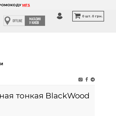
 ПРОМОКОДУ
MFS
0
шт.
0 грн.
ТИ
ная тонкая BlackWood