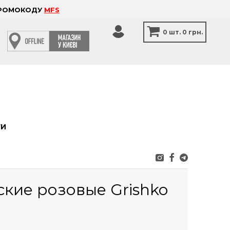
 ПРОМОКОДУ
MFS
0
шт.
0 грн.
ТИ
кие розовые Grishko