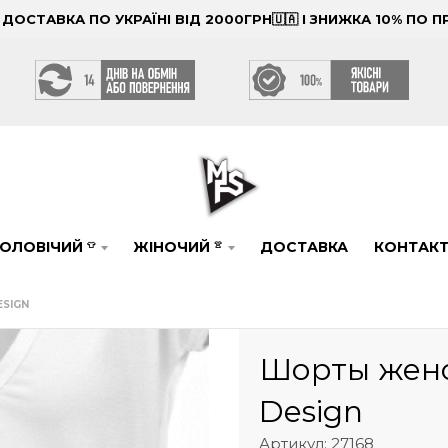
ОСТАВКА ПО УКРАЇНІ ВІД 2000ГРН🇺🇦 І ЗНИЖКА 10% ПО
ОЛОВІЧИЙ
ЖІНОЧИЙ
ДОСТАВКА
КОНТАК
👕
👚
SIGN
Шорты женс
Design
Артикул: 27168