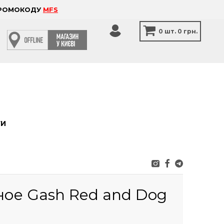
 ПРОМОКОДУ
MFS
0
шт.
0 грн.
ТИ
ное Gash Red and Dog