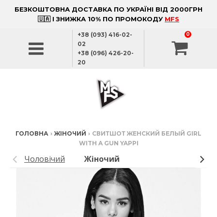
БЕЗКОШТОВНА ДОСТАВКА ПО УКРАЇНІ ВІД 2000ГРН
🇺🇦 І ЗНИЖКА 10% ПО ПРОМОКОДУ
MFS
+38 (093) 416-02-
0
02
+38 (096) 426-20-
20
ГОЛОВНА
›
ЖІНОЧИЙ
›
СВИТШОТ ЖЕНСКИЙ БЕЛЫЙ GIRL
WITH A GUN YAPPI
Чоловічий
Жіночий