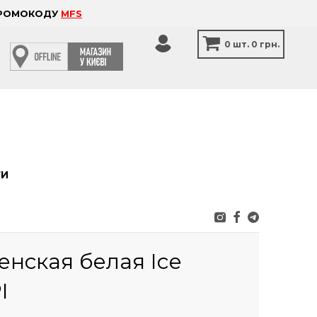
 ПРОМОКОДУ
MFS
0
шт.
0 грн.
ТИ
нская белая Ice
I