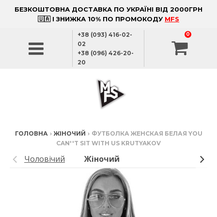
БЕЗКОШТОВНА ДОСТАВКА ПО УКРАЇНІ ВІД 2000ГРН
🇺🇦 І ЗНИЖКА 10% ПО ПРОМОКОДУ
MFS
+38 (093) 416-02-
0
02
+38 (096) 426-20-
20
ГОЛОВНА
›
ЖІНОЧИЙ
›
ФУТБОЛКА ЖЕНСКАЯ БЕЛАЯ YOU
CAN''T SIT WITH US KRUTYAKOV
Чоловічий
Жіночий