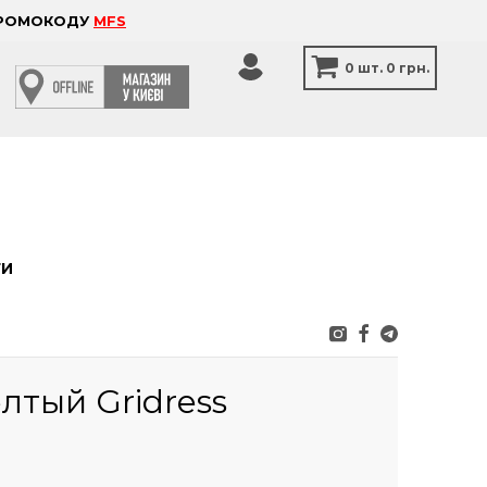
 ПРОМОКОДУ
MFS
0
шт.
0 грн.
ТИ
лтый Gridress